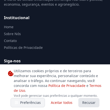
economia, segurança, eventos e agronegócio.
Institucional
Home
Sobre Nós
Contato
Políticas de Privacidade
Siga-nos
Utilizamos cookies próprios e de terceiros para
melhorar sua experiência, personalizar conteúdo e
analisar o tráfego. Ao continuar navegando, você
concorda com nossa
Política de Privacidade
e
Termos
de Uso
.
© 2026 Jornal Norte de Minas. Todos os direitos reservados. Desenvolvido
Você pode gerenciar suas preferências a qualquer momento.
por
Se7eDesign
para o jornalismo independente.
Preferências
Aceitar todos
Recusar